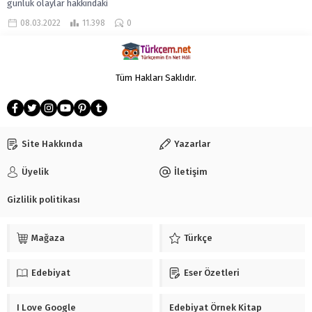
günlük olaylar hakkındaki
görüşlerini, düşüncelerini ayrıntılara
08.03.2022
11.398
0
inmeden anlattığı gazete ve...
Tüm Hakları Saklıdır.
Site Hakkında
Yazarlar
Üyelik
İletişim
Gizlilik politikası
Mağaza
Türkçe
Edebiyat
Eser Özetleri
I Love Google
Edebiyat Örnek Kitap